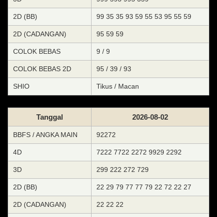
2D (BB)
99 35 35 93 59 55 53 95 55 59
2D (CADANGAN)
95 59 59
COLOK BEBAS
9 / 9
COLOK BEBAS 2D
95 / 39 / 93
SHIO
Tikus / Macan
Tanggal
2026-08-02
BBFS / ANGKA MAIN
92272
4D
7222 7722 2272 9929 2292
3D
299 222 272 729
2D (BB)
22 29 79 77 77 79 22 72 22 27
2D (CADANGAN)
22 22 22