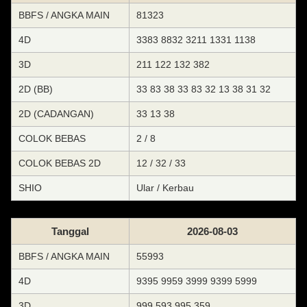
BBFS / ANGKA MAIN
81323
4D
3383 8832 3211 1331 1138
3D
211 122 132 382
2D (BB)
33 83 38 33 83 32 13 38 31 32
2D (CADANGAN)
33 13 38
COLOK BEBAS
2 / 8
COLOK BEBAS 2D
12 / 32 / 33
SHIO
Ular / Kerbau
Tanggal
2026-08-03
BBFS / ANGKA MAIN
55993
4D
9395 9959 3999 9399 5999
3D
999 593 995 359