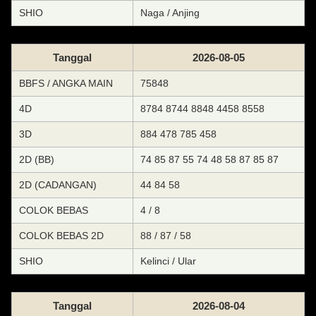
SHIO
Naga / Anjing
Tanggal
2026-08-05
BBFS / ANGKA MAIN
75848
4D
8784 8744 8848 4458 8558
3D
884 478 785 458
2D (BB)
74 85 87 55 74 48 58 87 85 87
2D (CADANGAN)
44 84 58
COLOK BEBAS
4 / 8
COLOK BEBAS 2D
88 / 87 / 58
SHIO
Kelinci / Ular
Tanggal
2026-08-04