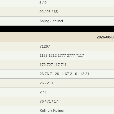
5 / 0
90 / 05 / 65
Anjing / Kelinci
2026-08-0
71267
1127 1212 1777 2777 7117
172 727 117 711
26 76 71 26 11 67 21 61 12 21
26 72 11
2 / 1
76 / 71 / 17
Kelinci / Kelinci