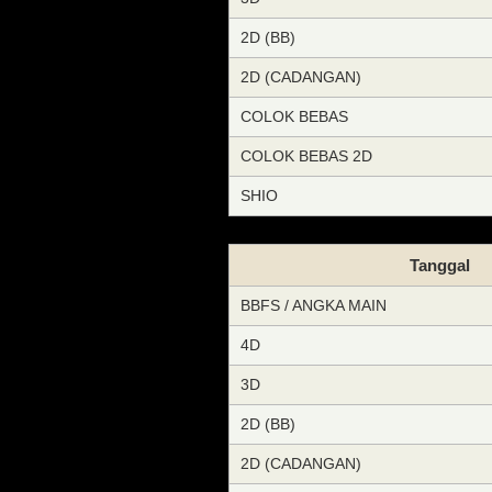
2D (BB)
2D (CADANGAN)
COLOK BEBAS
COLOK BEBAS 2D
SHIO
Tanggal
BBFS / ANGKA MAIN
4D
3D
2D (BB)
2D (CADANGAN)