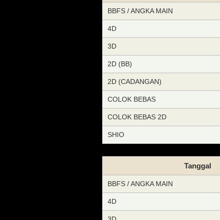
BBFS / ANGKA MAIN
4D
3D
2D (BB)
2D (CADANGAN)
COLOK BEBAS
COLOK BEBAS 2D
SHIO
Tanggal
BBFS / ANGKA MAIN
4D
3D