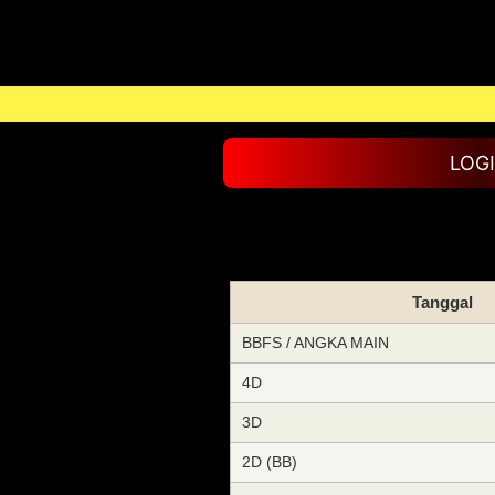
LOG
Tanggal
BBFS / ANGKA MAIN
4D
3D
2D (BB)