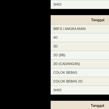
SHIO
Tanggal
BBFS / ANGKA MAIN
4D
3D
2D (BB)
2D (CADANGAN)
COLOK BEBAS
COLOK BEBAS 2D
SHIO
Tanggal